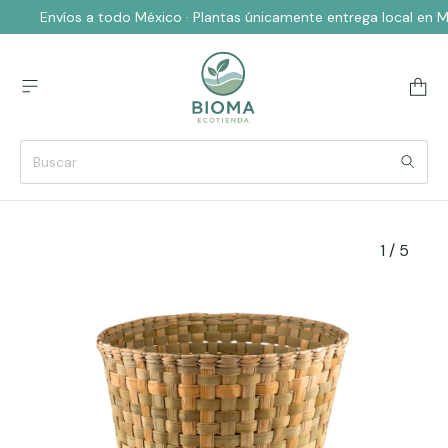
Envíos a todo México · Plantas únicamente entrega local en 
1
/
5