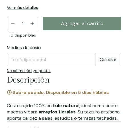
Ver más detalles
10
disponibles
Medios de envío
Entregas para el CP:
Cambiar CP
Calcular
No sé mi código postal
Descripción
🕓
Sobre pedido:
Disponible en 5 días hábiles
Cesto tejido 100% en
tule natural
, ideal como cubre
maceta y para
arreglos florales
. Su textura artesanal
aporta calidez a salas, estudios o terrazas techadas.