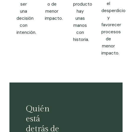
el
ser
o de
producto
desperdicio
una
menor
hay
y
decisión
impacto.
unas
favorecer
con
manos
procesos
intención.
con
de
historia.
menor
impacto.
Quién
está
detrás de