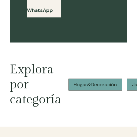
por
WhatsApp
Explora
por
Hogar&Decoración
J
categoría