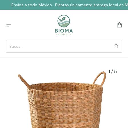
Envíos a todo México · Plantas únicamente entrega local en 
1
/
5