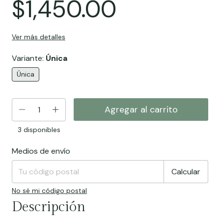
$1,450.00
Ver más detalles
Variante:
Única
Única
3
disponibles
Medios de envío
Entregas para el CP:
Cambiar CP
Calcular
No sé mi código postal
Descripción